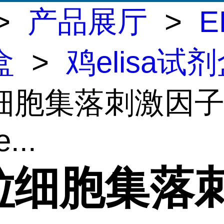
>
产品展厅
>
E
盒
>
鸡elisa试
细胞集落刺激因子(
...
粒细胞集落