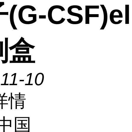
(G-CSF)el
剂盒
11-10
详情
中国