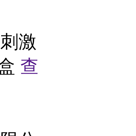
落刺激
剂盒
查