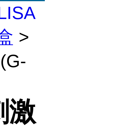
LISA
剂盒
>
G-
刺激