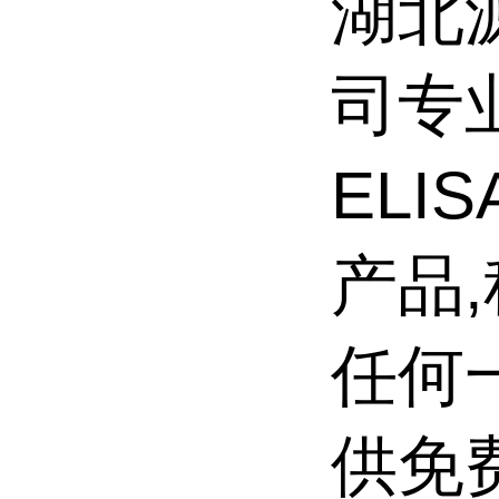
湖北
司专
ELI
产品
任何一
供免