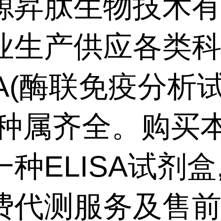
源昇肽生物技术
业生产供应各类
SA(酶联免疫分析
,种属齐全。购买
种ELISA试剂盒
费代测服务及售