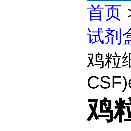
首页
试剂
鸡粒
CSF)e
鸡