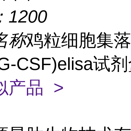
：
1200
名称
鸡粒细胞集
G-CSF)elisa试
似产品 >