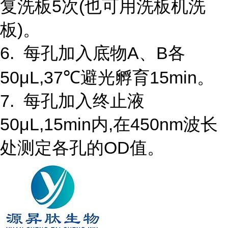
复洗板5次(也可用洗板机洗
板)。
6. 每孔加入底物A、B各
50μL,37℃避光孵育15min。
7. 每孔加入终止液
50μL,15min内,在450nm波长
处测定各孔的OD值。