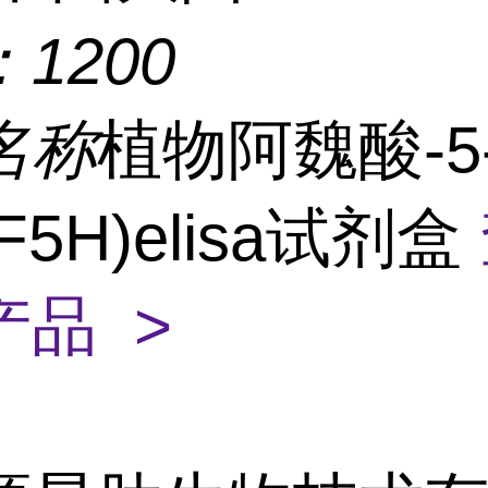
：
1200
名称
植物阿魏酸-5
F5H)elisa试剂盒
产品 >