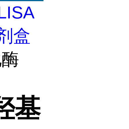
LISA
试剂盒
化酶
羟基