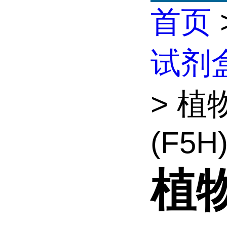
首页
试剂
> 植
(F5H)e
植物