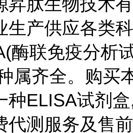
源昇肽生物技术
业生产供应各类
SA(酶联免疫分析
,种属齐全。购买
种ELISA试剂盒
费代测服务及售