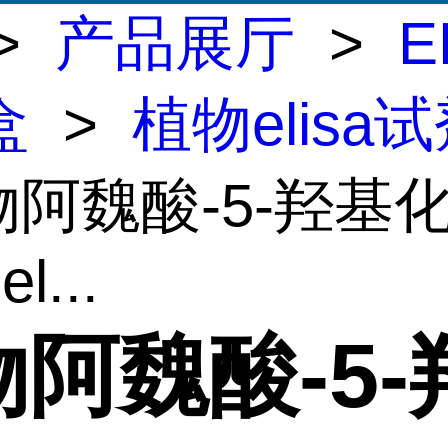
>
产品展厅
>
E
盒
>
植物elisa
物阿魏酸-5-羟基
l...
阿魏酸-5-