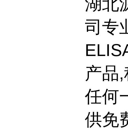
湖北
司专
ELI
产品
任何一
供免