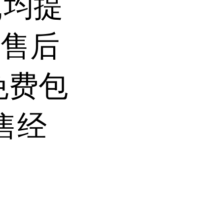
,均提
前售后
免费包
售经