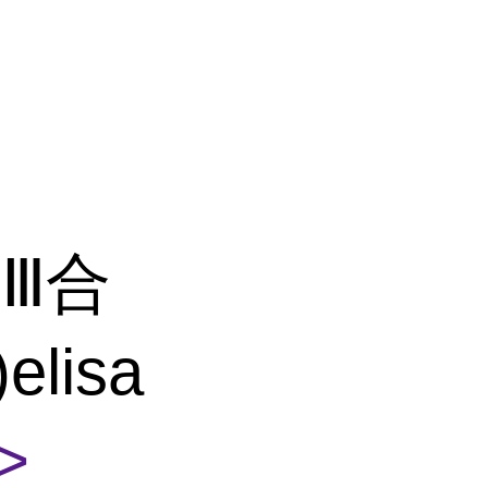
Ⅲ合
elisa
>