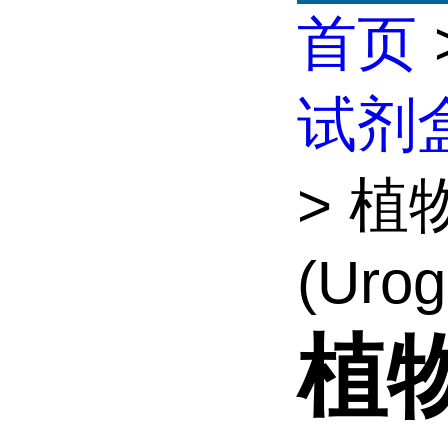
首页
试剂
> 
(Urog
植