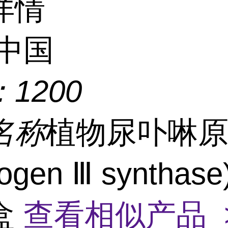
详情
中国
：
1200
名称
植物尿卟啉原
gen Ⅲ synthase)
盒
查看相似产品 