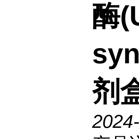
酶(
syn
剂
2024-