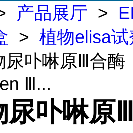
>
产品展厅
>
E
盒
>
植物elisa
植物尿卟啉原Ⅲ合酶
en Ⅲ...
物尿卟啉原