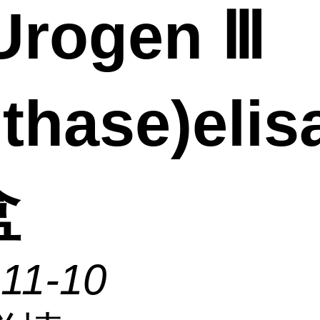
Urogen Ⅲ
thase)eli
盒
11-10