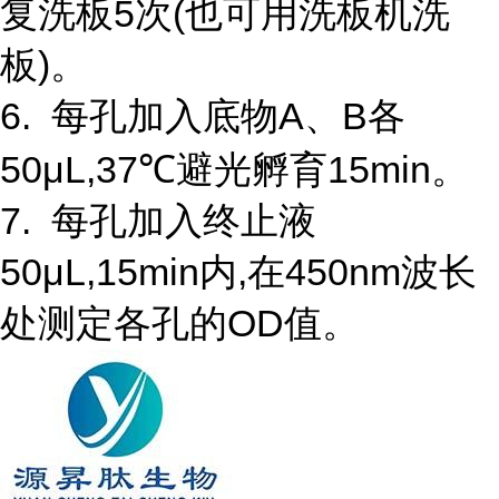
复洗板5次(也可用洗板机洗
板)。
6. 每孔加入底物A、B各
50μL,37℃避光孵育15min。
7. 每孔加入终止液
50μL,15min内,在450nm波长
处测定各孔的OD值。