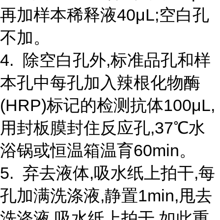
再加样本稀释液40μL;空白孔
不加。
4. 除空白孔外,标准品孔和样
本孔中每孔加入辣根化物酶
(HRP)标记的检测抗体100μL,
用封板膜封住反应孔,37℃水
浴锅或恒温箱温育60min。
5. 弃去液体,吸水纸上拍干,每
孔加满洗涤液,静置1min,甩去
洗涤液,吸水纸上拍干,如此重