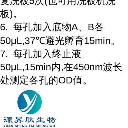
复洗板5次(也可用洗板机洗
板)。
6. 每孔加入底物A、B各
50μL,37℃避光孵育15min。
7. 每孔加入终止液
50μL,15min内,在450nm波长
处测定各孔的OD值。