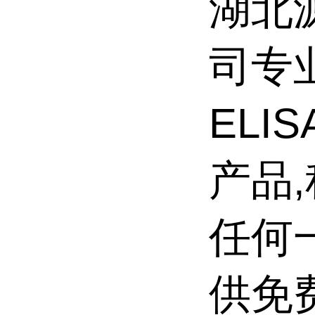
湖北
司专
ELI
产品
任何一
供免