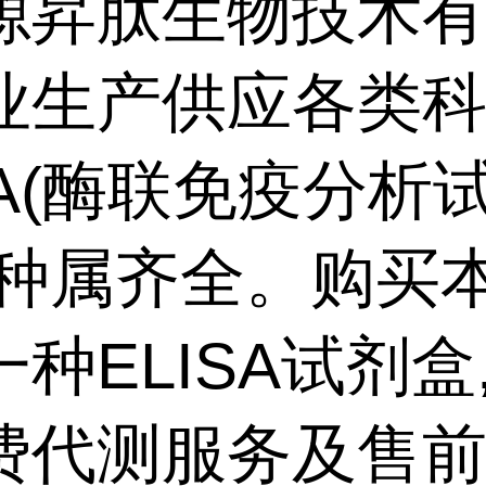
源昇肽生物技术
业生产供应各类
SA(酶联免疫分析
,种属齐全。购买
种ELISA试剂盒
费代测服务及售