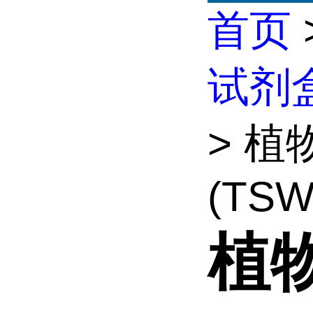
首页
试剂
> 
(TSWV
植