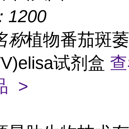
：
1200
名称
植物番茄斑
WV)elisa试剂盒
查
 >