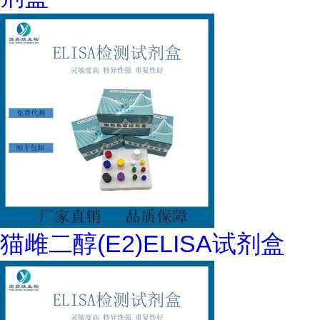
猫雌二醇(E2)ELISA试剂盒