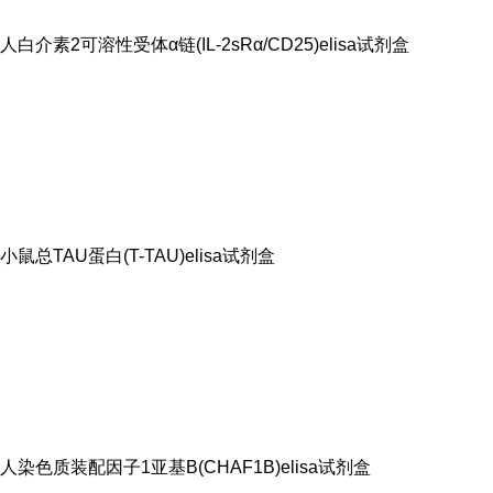
人白介素2可溶性受体α链(IL-2sRα/CD25)elisa试剂盒
小鼠总TAU蛋白(T-TAU)elisa试剂盒
人染色质装配因子1亚基B(CHAF1B)elisa试剂盒