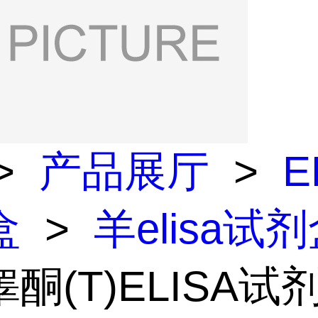
>
产品展厅
>
E
盒
>
羊elisa试
酮(T)ELISA试