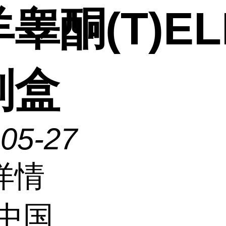
睾酮(T)EL
剂盒
-05-27
详情
中国