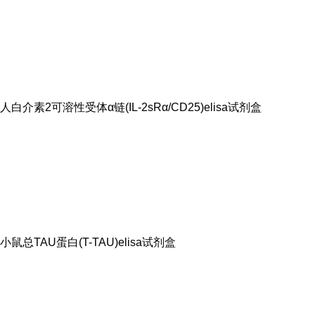
人白介素2可溶性受体α链(IL-2sRα/CD25)elisa试剂盒
小鼠总TAU蛋白(T-TAU)elisa试剂盒