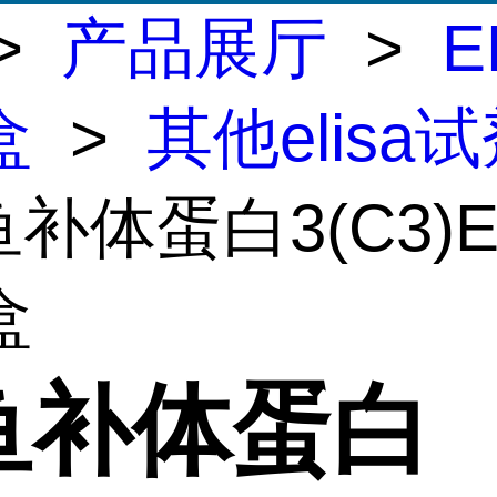
>
产品展厅
>
E
盒
>
其他elisa
鱼补体蛋白3(C3)E
盒
鱼补体蛋白