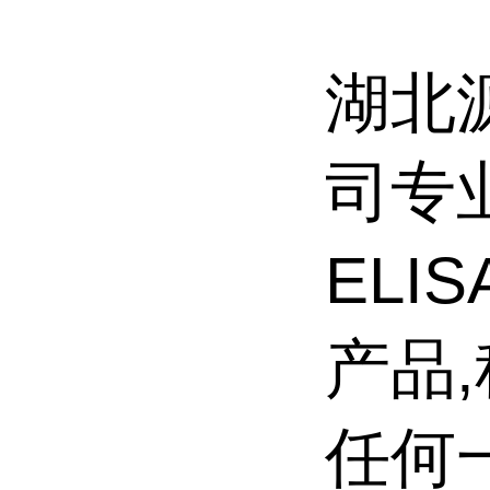
湖北
司专
ELI
产品
任何一