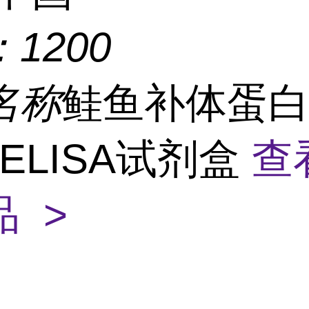
：
1200
名称
鲑鱼补体蛋
3)ELISA试剂盒
查
 >