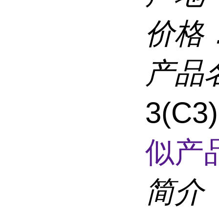
价格
产品
3(C
似产品
简介