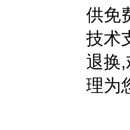
供免
技术
退换
理为