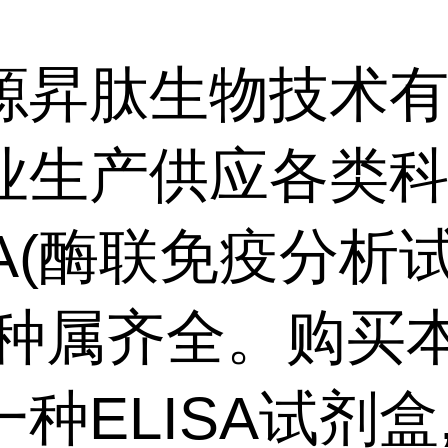
源昇肽生物技术
业生产供应各类
SA(酶联免疫分析
,种属齐全。购买
种ELISA试剂盒