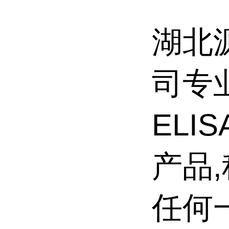
湖北
司专
ELI
产品
任何一