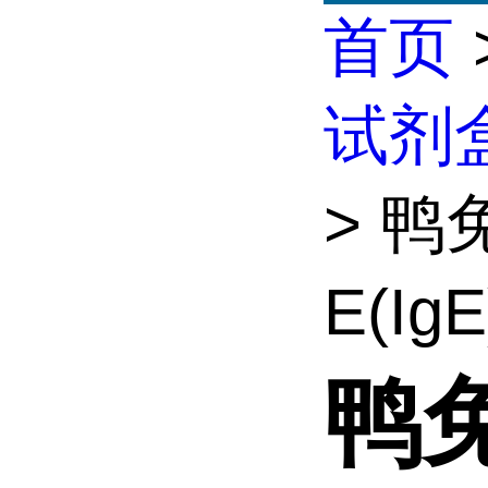
首页
试剂
> 
E(Ig
鸭