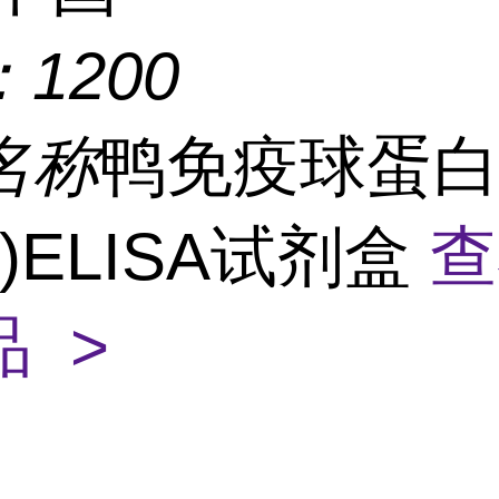
：
1200
名称
鸭免疫球蛋
gE)ELISA试剂盒
查
 >