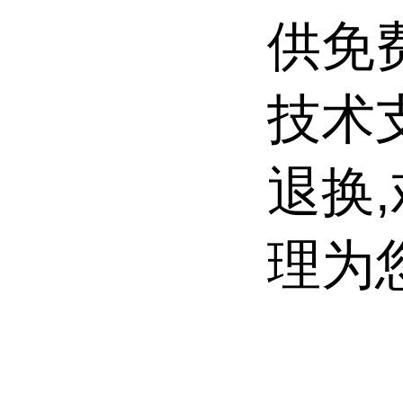
供免
技术
退换
理为