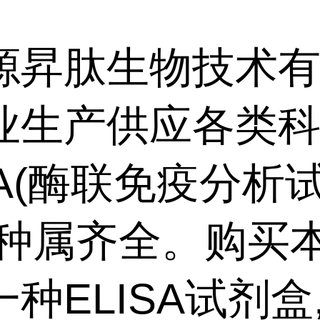
源昇肽生物技术
业生产供应各类
SA(酶联免疫分析
,种属齐全。购买
种ELISA试剂盒