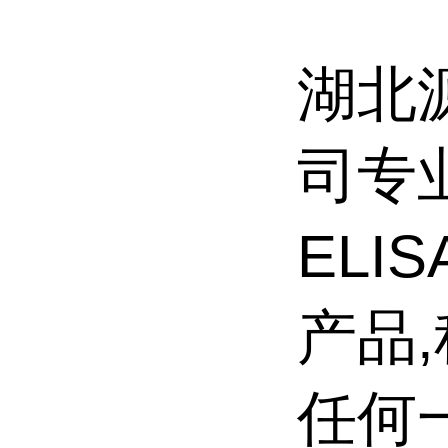
湖北
司专
ELI
产品
任何一