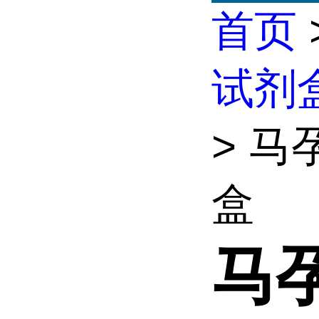
首页
试剂
> 马
盒
马