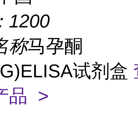
：
1200
名称
马孕酮
OG)ELISA试剂盒
产品 >