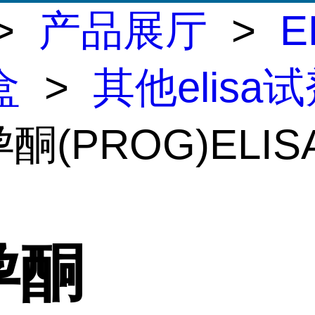
>
产品展厅
>
E
盒
>
其他elisa
孕酮(PROG)ELI
孕酮