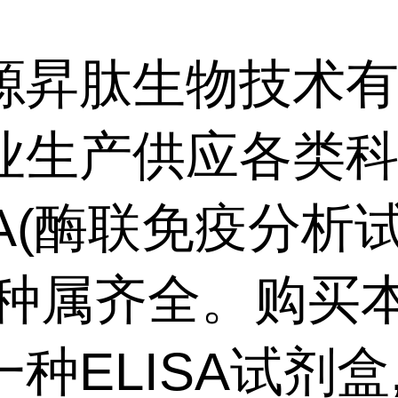
源昇肽生物技术
业生产供应各类
SA(酶联免疫分析
,种属齐全。购买
种ELISA试剂盒