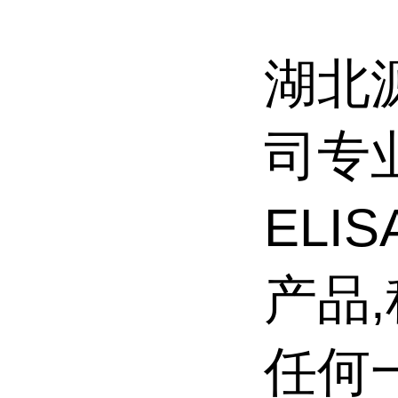
湖北
司专
ELI
产品
任何一