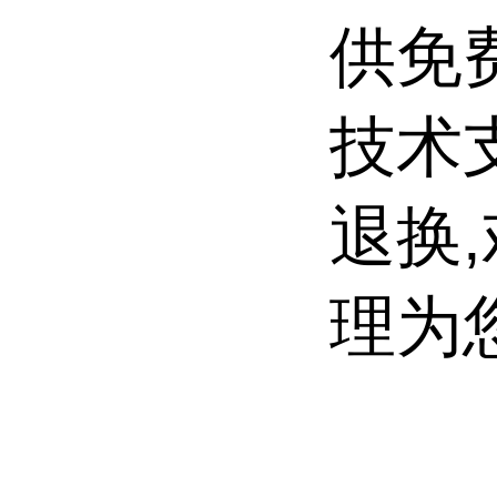
供免
技术
退换
理为