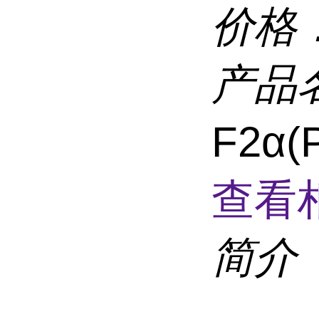
价格
产品
F2α
查看
简介