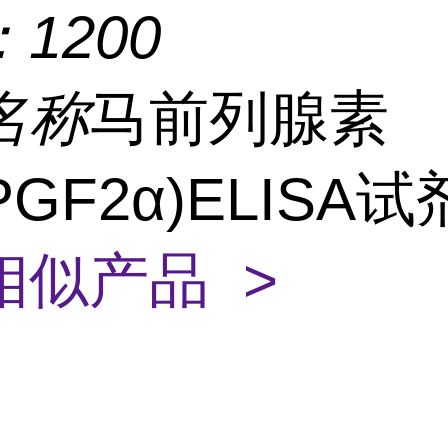
：
1200
名称
马前列腺素
(PGF2α)ELISA
相似产品 >