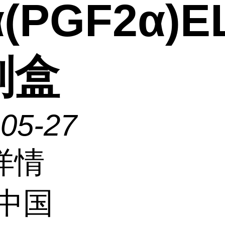
α(PGF2α)E
剂盒
-05-27
详情
中国