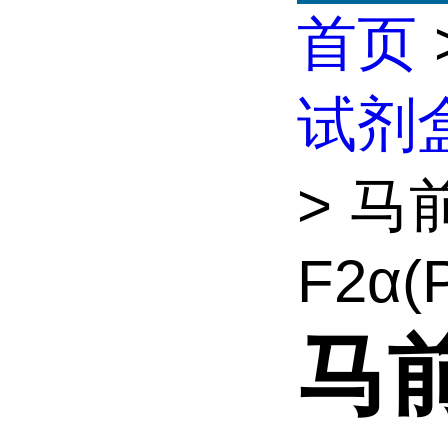
首页
试剂
> 马
F2α(
马