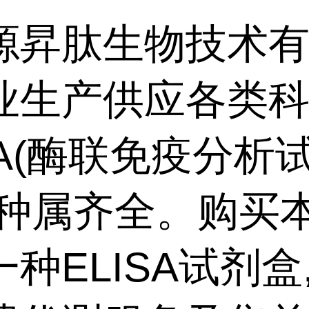
源昇肽生物技术
业生产供应各类
SA(酶联免疫分析
,种属齐全。购买
种ELISA试剂盒