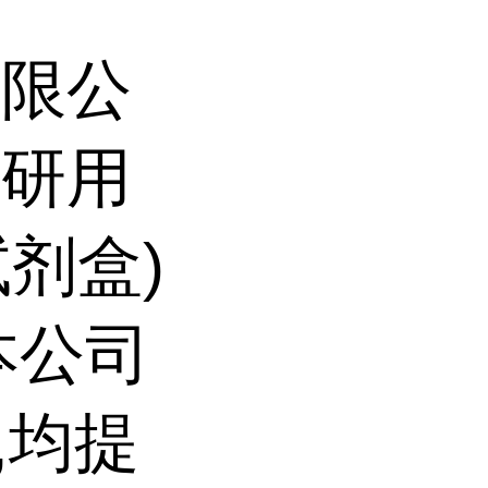
有限公
科研用
试剂盒)
本公司
,均提