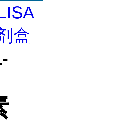
LISA
试剂盒
-
素