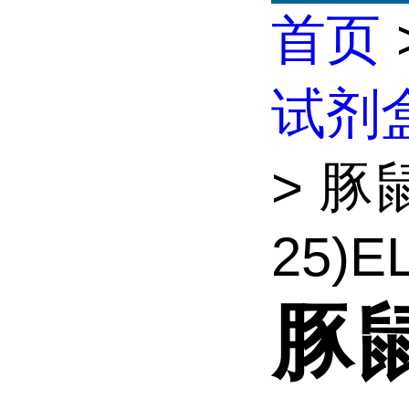
首页
试剂
> 豚
25)EL
豚