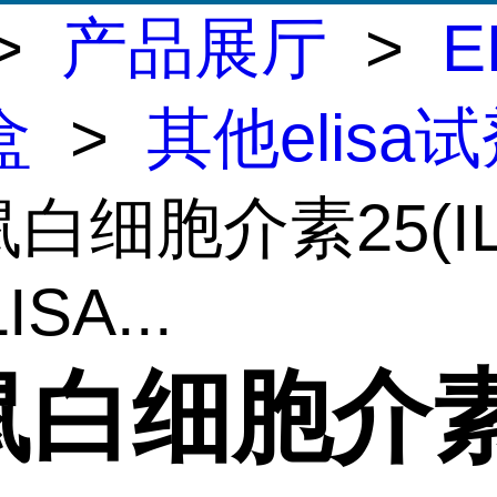
>
产品展厅
>
E
盒
>
其他elisa
鼠白细胞介素25(IL
ISA...
鼠白细胞介