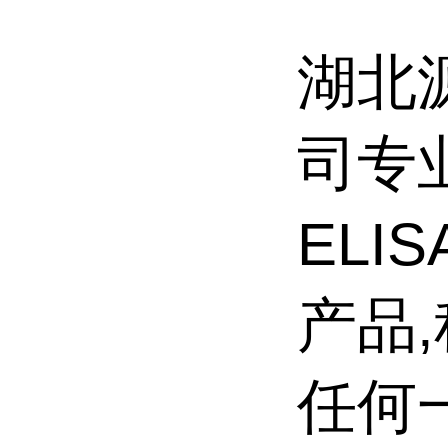
湖北
司专
ELI
产品
任何一