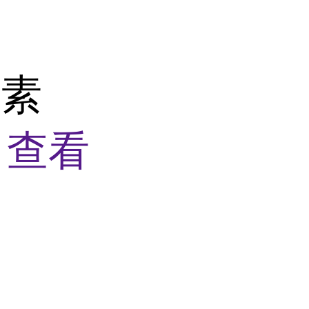
介素
盒
查看