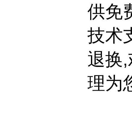
供免
技术
退换
理为