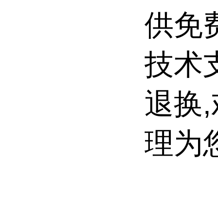
供免
技术
退换
理为