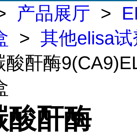
>
产品展厅
>
E
盒
>
其他elisa
碳酸酐酶9(CA9)EL
盒
碳酸酐酶