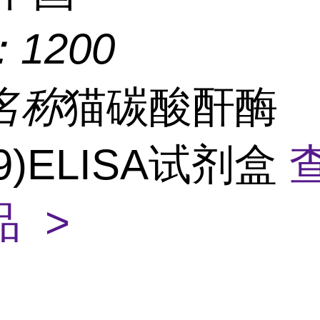
：
1200
名称
猫碳酸酐酶
A9)ELISA试剂盒
 >