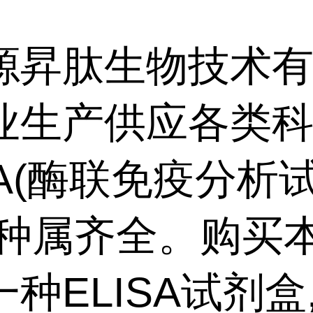
源昇肽生物技术
业生产供应各类
SA(酶联免疫分析
,种属齐全。购买
种ELISA试剂盒