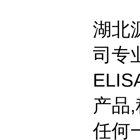
湖北
司专
ELI
产品
任何一