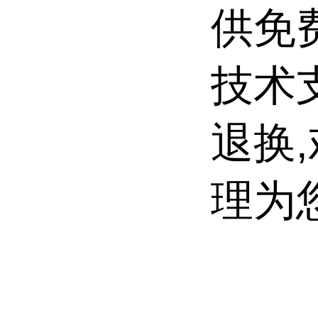
供免
技术
退换
理为