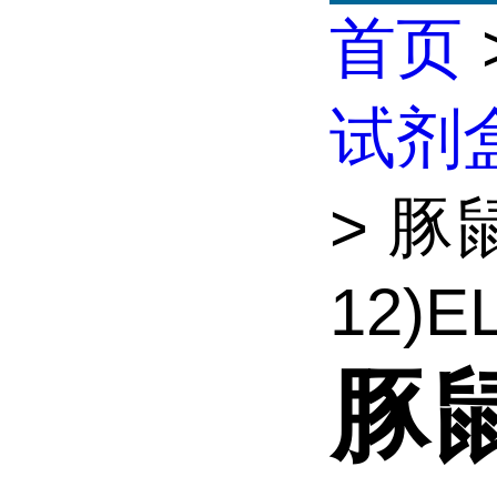
首页
试剂
> 豚
12)EL
豚