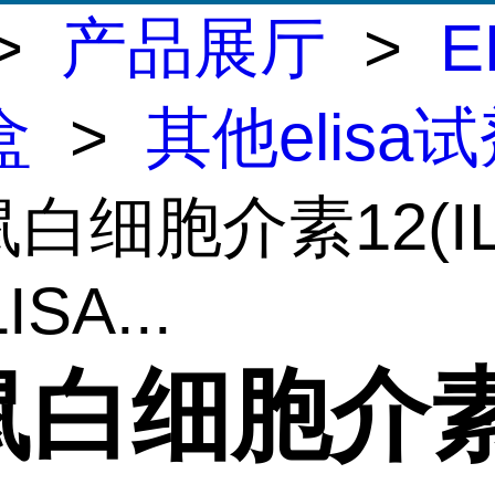
>
产品展厅
>
E
盒
>
其他elisa
鼠白细胞介素12(IL
ISA...
鼠白细胞介