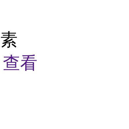
介素
盒
查看