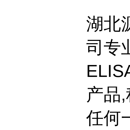
湖北
司专
ELI
产品
任何一