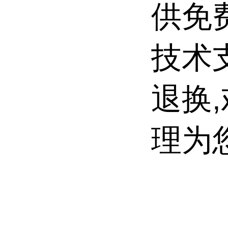
供免
技术
退换
理为