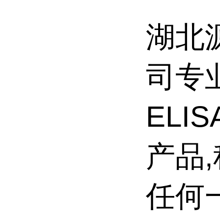
湖北
司专
ELI
产品
任何一