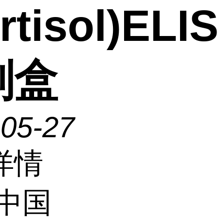
rtisol)ELI
剂盒
-05-27
详情
中国