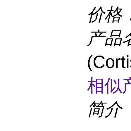
价格
产品
(Cor
相似
简介