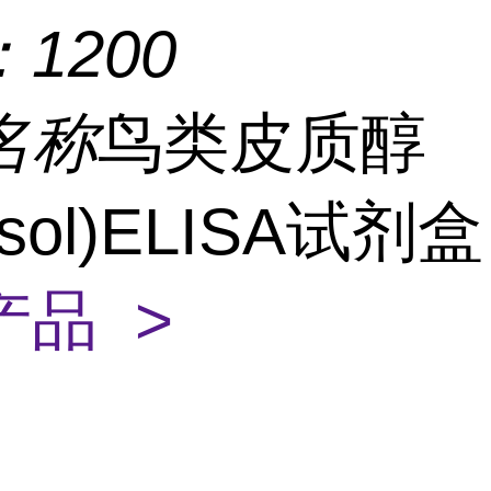
：
1200
名称
鸟类皮质醇
tisol)ELISA试剂
产品 >