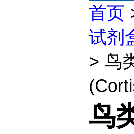
首页
试剂
> 鸟
(Cort
鸟