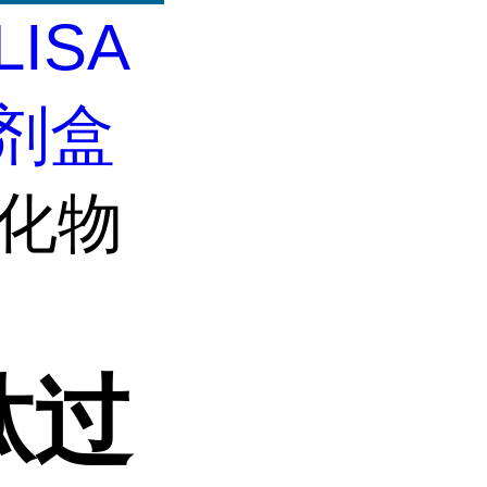
LISA
试剂盒
氧化物
肽过