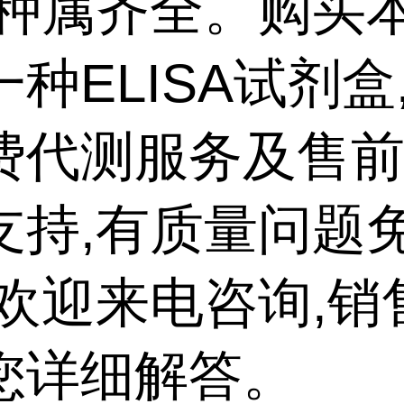
,种属齐全。购买
种ELISA试剂盒
费代测服务及售
支持,有质量问题
,欢迎来电咨询,销
您详细解答。