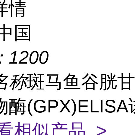
详情
中国
：
1200
名称
斑马鱼谷胱
酶(GPX)ELIS
看相似产品 >