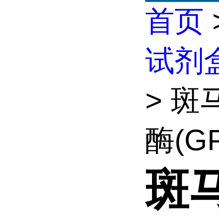
首页
试剂
> 
酶(GP
斑