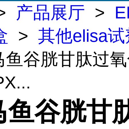
>
产品展厅
>
E
盒
>
其他elisa
斑马鱼谷胱甘肽过
X...
马鱼谷胱甘