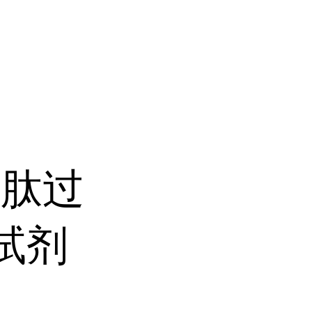
甘肽过
A试剂