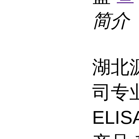
简介
湖北
司专
ELI