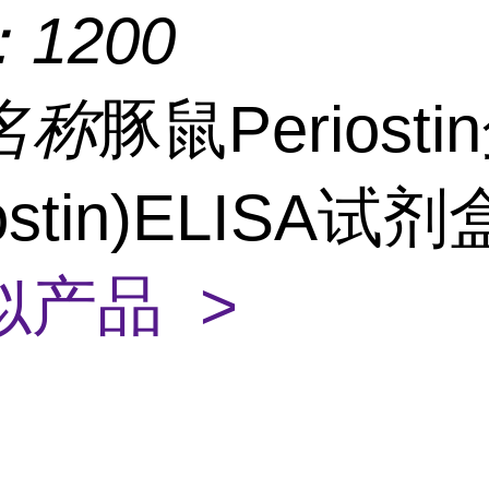
：
1200
名称
豚鼠Periost
iostin)ELISA试
似产品 >