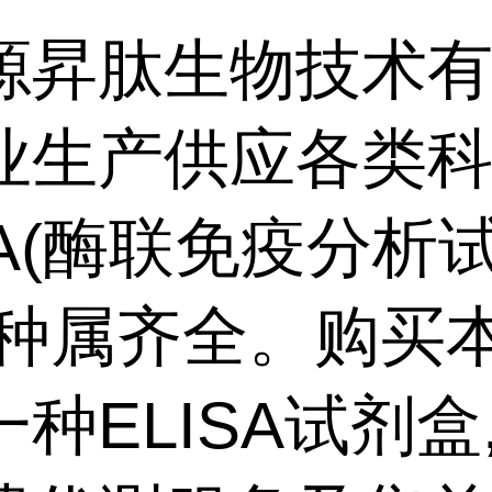
源昇肽生物技术
业生产供应各类
SA(酶联免疫分析
,种属齐全。购买
种ELISA试剂盒