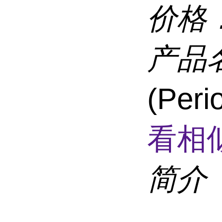
价格
产品
(Per
看相
简介