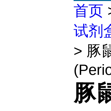
首页
试剂
> 豚鼠
(Perio
豚鼠