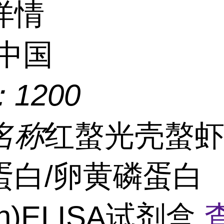
详情
中国
：
1200
名称
红螯光壳螯
蛋白/卵黄磷蛋白
Vn)ELISA试剂盒