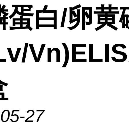
磷蛋白/卵黄
Lv/Vn)ELI
盒
-05-27