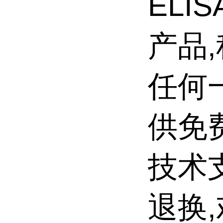
ELI
产品
任何一
供免
技术
退换