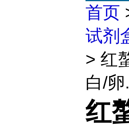
首页
试剂
> 
白/卵.
红