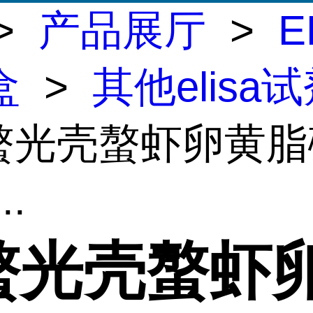
>
产品展厅
>
E
盒
>
其他elisa
红螯光壳螯虾卵黄
..
螯光壳螯虾