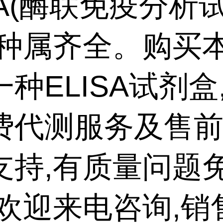
SA(酶联免疫分析
,种属齐全。购买
种ELISA试剂盒
费代测服务及售
支持,有质量问题
,欢迎来电咨询,销