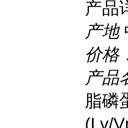
产品
产地
价格
产品
脂磷
(Lv/