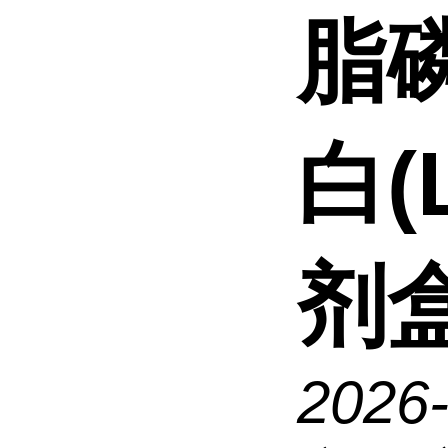
脂
白(
剂
2026