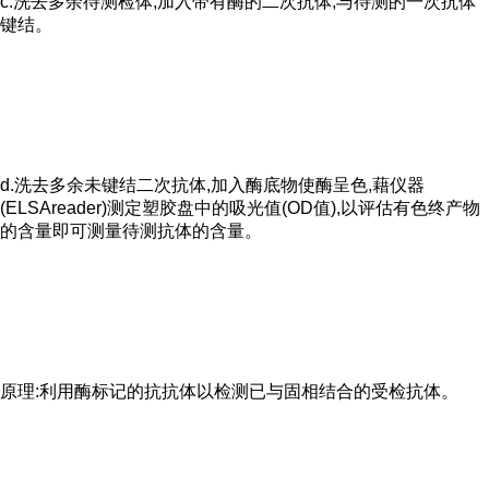
c.洗去多余待测检体,加入带有酶的二次抗体,与待测的一次抗体
键结。
d.洗去多余未键结二次抗体,加入酶底物使酶呈色,藉仪器
(ELSAreader)测定塑胶盘中的吸光值(OD值),以评估有色终产物
的含量即可测量待测抗体的含量。
原理:利用酶标记的抗抗体以检测已与固相结合的受检抗体。