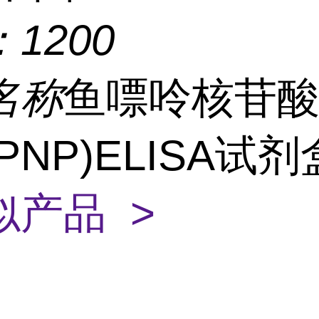
：
1200
名称
鱼嘌呤核苷
PNP)ELISA试
似产品 >