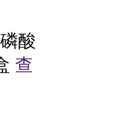
酸磷酸
剂盒
查