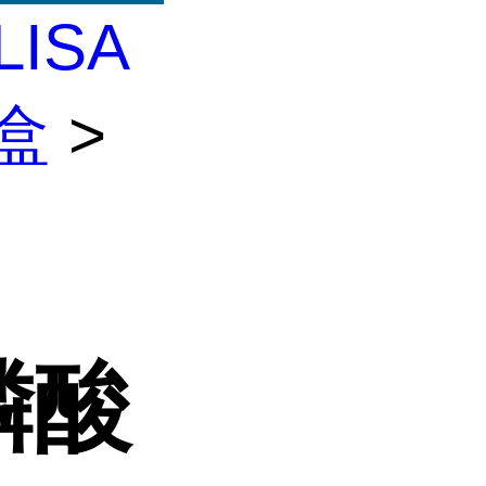
LISA
剂盒
>
酶
磷酸