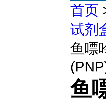
首页
试剂
鱼嘌
(PNP)
鱼