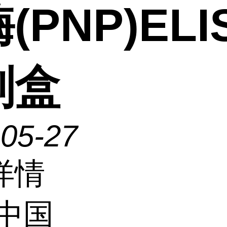
(PNP)ELI
剂盒
-05-27
详情
中国