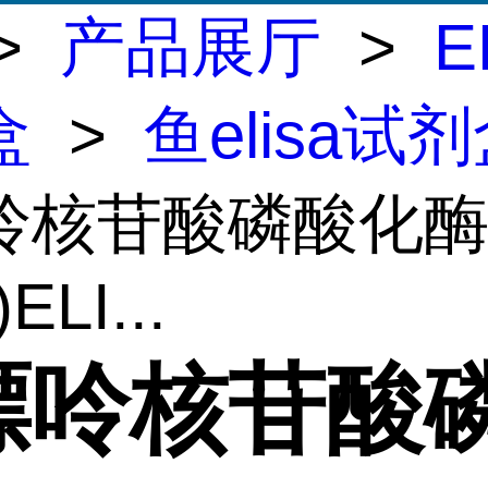
>
产品展厅
>
E
盒
>
鱼elisa试
呤核苷酸磷酸化
ELI...
嘌呤核苷酸