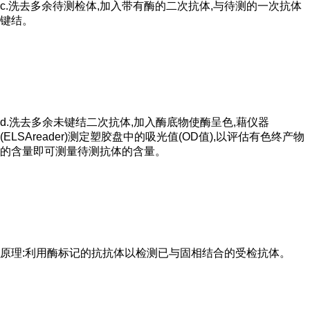
c.洗去多余待测检体,加入带有酶的二次抗体,与待测的一次抗体
键结。
d.洗去多余未键结二次抗体,加入酶底物使酶呈色,藉仪器
(ELSAreader)测定塑胶盘中的吸光值(OD值),以评估有色终产物
的含量即可测量待测抗体的含量。
原理:利用酶标记的抗抗体以检测已与固相结合的受检抗体。