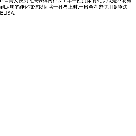
e.当需要俠测无法获得两种以上单一性抗体的抗原,或是不易得
到足够的纯化抗体以固著于孔盘上时,一般会考虑使用竞争法
ELISA.